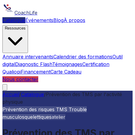
CoachLife
Catalogue
Événements
Blog
À propos
Ressources
Annuaire intervenants
Calendrier des formations
Outil
digital
Diagnostic Flash
Témoignages
Certification
Qualiopi
Financement
Carte Cadeau
Nous contacter
Accueil
/
Catalogue
/
Prévention des TMS par l'activité
physique
Prévention des risques TMS Trouble
musculosquelettiques
atelier
Prévention des TMS par