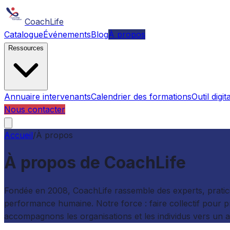
CoachLife
Catalogue
Événements
Blog
À propos
Ressources
Annuaire intervenants
Calendrier des formations
Outil digita
Nous contacter
Accueil
/
À propos
À propos de CoachLife
Fondée en 2008, CoachLife rassemble des experts, praticie
performance humaine. Notre force : faire collectif pour 
accompagnons les organisations et les individus vers un av