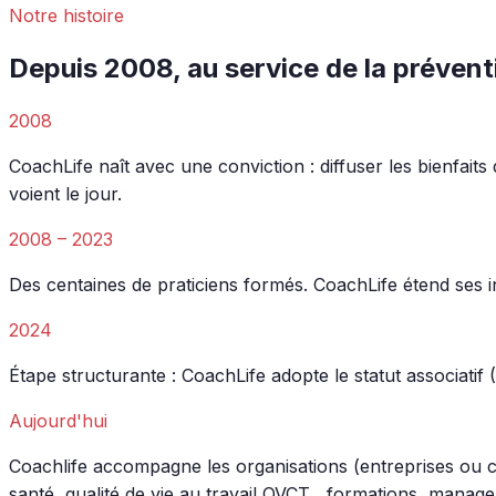
Notre histoire
Depuis 2008, au service de la prévent
2008
CoachLife naît avec une conviction : diffuser les bienfai
voient le jour.
2008 – 2023
Des centaines de praticiens formés. CoachLife étend ses 
2024
Étape structurante : CoachLife adopte le statut associatif
Aujourd'hui
Coachlife accompagne les organisations (entreprises ou col
santé, qualité de vie au travail QVCT , formations, mana