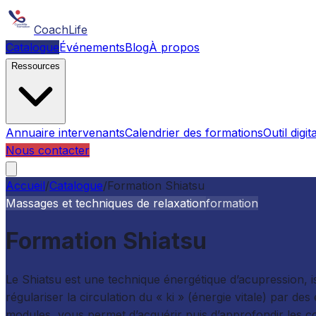
CoachLife
Catalogue
Événements
Blog
À propos
Ressources
Annuaire intervenants
Calendrier des formations
Outil digita
Nous contacter
Accueil
/
Catalogue
/
Formation Shiatsu
Massages et techniques de relaxation
formation
Formation Shiatsu
Le Shiatsu est une technique énergétique d’acupression, iss
régulariser la circulation du « ki » (énergie vitale) par d
modules, vous permet d’acquérir puis d’approfondir les c