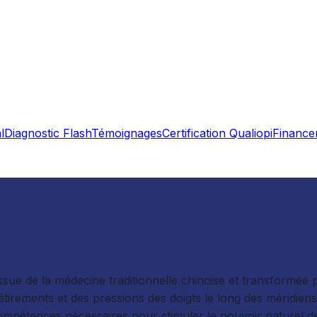
l
Diagnostic Flash
Témoignages
Certification Qualiopi
Finance
ue de la médecine traditionnelle chinoise et transformée par
es étirements et des pressions des doigts le long des méridi
ompétences nécessaires pour stimuler le pouvoir naturel de 