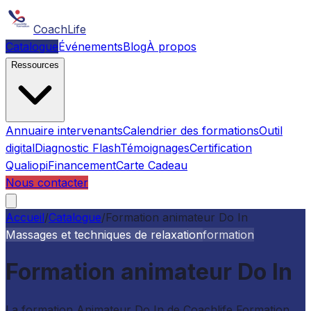
CoachLife
Catalogue
Événements
Blog
À propos
Ressources
Annuaire intervenants
Calendrier des formations
Outil
digital
Diagnostic Flash
Témoignages
Certification
Qualiopi
Financement
Carte Cadeau
Nous contacter
Accueil
/
Catalogue
/
Formation animateur Do In
Massages et techniques de relaxation
formation
Formation animateur Do In
La formation Animateur Do In de Coachlife Formation