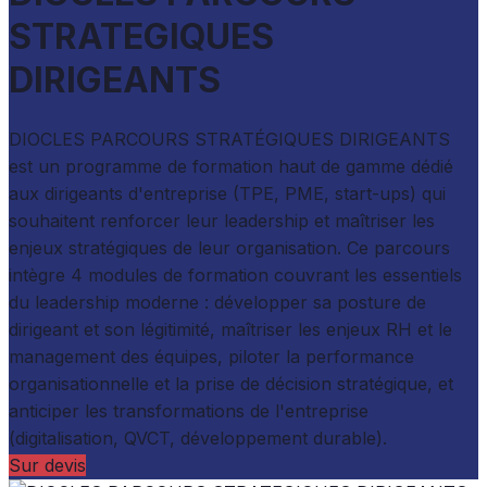
STRATEGIQUES
DIRIGEANTS
DIOCLES PARCOURS STRATÉGIQUES DIRIGEANTS
est un programme de formation haut de gamme dédié
aux dirigeants d'entreprise (TPE, PME, start-ups) qui
souhaitent renforcer leur leadership et maîtriser les
enjeux stratégiques de leur organisation. Ce parcours
intègre 4 modules de formation couvrant les essentiels
du leadership moderne : développer sa posture de
dirigeant et son légitimité, maîtriser les enjeux RH et le
management des équipes, piloter la performance
organisationnelle et la prise de décision stratégique, et
anticiper les transformations de l'entreprise
(digitalisation, QVCT, développement durable).
Sur devis