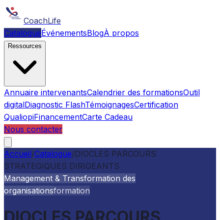
CoachLife
Catalogue
Événements
Blog
À propos
Ressources
Annuaire intervenants
Calendrier des formations
Outil
digital
Diagnostic Flash
Témoignages
Certification
Qualiopi
Financement
Carte Cadeau
Nous contacter
Accueil
/
Catalogue
/
DIOCLES PARCOURS
STRATEGIQUES DIRIGEANTS
Management & Transformation des
organisations
formation
DIOCLES PARCOURS