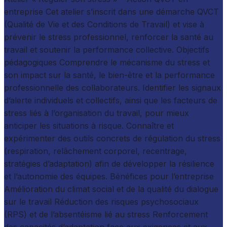
entreprise Cet atelier s’inscrit dans une démarche QVCT
(Qualité de Vie et des Conditions de Travail) et vise à
prévenir le stress professionnel, renforcer la santé au
travail et soutenir la performance collective. Objectifs
pédagogiques Comprendre le mécanisme du stress et
son impact sur la santé, le bien-être et la performance
professionnelle des collaborateurs. Identifier les signaux
d’alerte individuels et collectifs, ainsi que les facteurs de
stress liés à l’organisation du travail, pour mieux
anticiper les situations à risque. Connaître et
expérimenter des outils concrets de régulation du stress
(respiration, relâchement corporel, recentrage,
stratégies d’adaptation) afin de développer la résilience
et l’autonomie des équipes. Bénéfices pour l’entreprise
Amélioration du climat social et de la qualité du dialogue
sur le travail Réduction des risques psychosociaux
(RPS) et de l’absentéisme lié au stress Renforcement
des capacités d’adaptation face aux exigences et aux