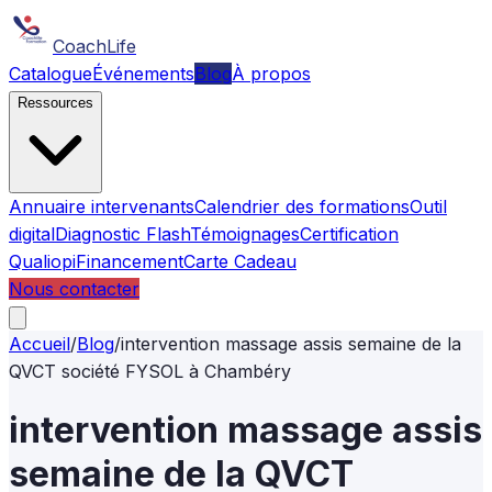
CoachLife
Catalogue
Événements
Blog
À propos
Ressources
Annuaire intervenants
Calendrier des formations
Outil
digital
Diagnostic Flash
Témoignages
Certification
Qualiopi
Financement
Carte Cadeau
Nous contacter
Accueil
/
Blog
/
intervention massage assis semaine de la
QVCT société FYSOL à Chambéry
intervention massage assis
semaine de la QVCT